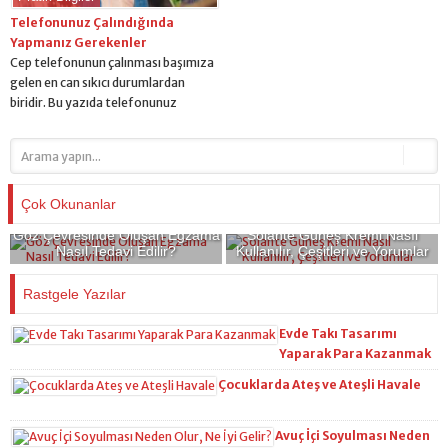
konseptinin nasıl olacağı ve düğün
özel gününüzde daha zayıf ve
mekanı...
Telefonunuz Çalındığında
formda görünebilirsiniz. Bütün gelin
Yapmanız Gerekenler
adayları...
Cep telefonunun çalınması başımıza
gelen en can sıkıcı durumlardan
biridir. Bu yazıda telefonunuz
çalındığında yapmanız gerekenler
üzerinde durmaya çalışacağınız. Tabi
bunlar için önce telefonunuzun
çalındığından emin olmalısınız. Cep
Telefonunuz Çalındığında Almanız
Çok Okunanlar
Gereken Önlemler Cep telefonunuz
Göz Çevresinde Oluşan Egzama
Solante Güneş Kremi Nasıl
çalındığında paniğe kapılmadan
Nasıl Tedavi Edilir?
Kullanılır, Çeşitleri ve Yorumlar
yazımızın devamındaki önlemleri
almalısınız. Telefonunuzun
Rastgele Yazılar
çalındığından eminseniz, öncelikli
yapmanız gereken BTK’nın ihbar
Evde Takı Tasarımı
merkezi numarasını...
Yaparak Para Kazanmak
Çocuklarda Ateş ve Ateşli Havale
Avuç İçi Soyulması Neden