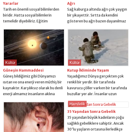
Yararlar
Ağrı
Tarih en önemli sosyal bilimlerden
Sağ kaburga altında ağrı çok yaygın
biridir. Hatta sosyal bilimlerin
bir şikayettir. Sırtta da kendini
temelidir diyebiliriz. Eğitim
gösteren bu ağrı bazen dayanılmaz
sistemlerine baktığımız zaman
olur. Şikayeti yaşayan insanlar da
neredeyse en eski medeniyetlerde
sağ kaburga altında hangi organ dahi
dahi tarih dersi öğretilmiştir. Bu
var bilmedikleri için bu sancının
yazıda tarihin devletlere sağlayacağı
kaynağını da tam bilmezler. Bu
yararlar üzerinde durmaya
yazıda size geniş çaplı bilgi vermeye
çalışacağız. Elbette tarih bilen bir
çalışacağız. Önce bu ağrının olası
insan ile tarih bilmeyen bir insanın
nedenleri üzerinde duralım....
Kültür
Kültür
hayata bakışı arasında fark vardır.
Güneşin Hammaddesi
Kutup İkliminde Yaşam
Bilinçli bir insan hem...
Güneş bildiğimiz gibi Dünyamızı
Yaşadığımız Dünya gerçekten çok
ısıtan ve ona enerji veren müthiş bir
renkli bir yerdir. Bir tarafında
kaynaktır. Karşılıksız olarak bu denli
kavurucu çöller varken bir tarafında
enerji almamız insanların aklına
buzullar yer alır. İnsanlar uzun
çeşitli sorular getiriyor. Örneğin
yüzyıllar boyunca yaşadıkları
Hamilelik
güneşin hammaddesi olan gaz ne?
coğrafyaya ayak uydurmayı tecrübe
Güneşin enerji kaynağı ne gibi sorular
edinerek öğrenmiştir. Bu yazıda
35 Yaşından Sonra Gebelik
aklımıza gelebilir ve gelmelidir. Bu
kutup ikliminde yaşam nasıl oluyor
35 yaşından büyük kadınların çoğu
yazıda Güneş nasıl hiç durmadan
buna değineceğiz. Kutup ikliminde
sağlıklı gebeliklere sahiptir. Ancak
enerji vermeyi başarıyor
yaşayan insanların hayat koşulları
30'lu yaşların ortasına ilerledikçe