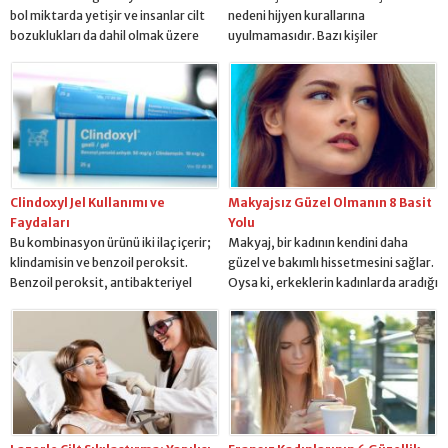
bol miktarda yetişir ve insanlar cilt
nedeni hijyen kurallarına
bozuklukları da dahil olmak üzere
uyulmamasıdır. Bazı kişiler
çeşitli tıbbi amaçlı tarçın
kulaklarını tırnak iğne, kürdan,
kullanmaktadır. Tarçınla ilgili harika
tükenmez kalem veya kurşun
bir şey, tarçın yağı, toz, maske vs.
kalemle kaşıyabilirler... Bu, kulak
gibi pek çok formda bulunup
kanalında sivilcelerin oluşmasına
tüketilebilmesidir. Tarçın, sadece
neden olur. Kulak sivilceleri,
soframıza lezzet katmakla kalmayıp
yıkanmamış saçlar, plaj kumları,
aynı zamanda birçok enfeksiyonu
düşük kalitede kozmetik ürünler ve
ve...
kürk veya yün şapkalardan da
Clindoxyl Jel Kullanımı ve
Makyajsız Güzel Olmanın 8 Basit
kaynaklanabilir. Kulakların
Faydaları
Yolu
temizlenmesi de dikkatle
Bu kombinasyon ürünü iki ilaç içerir;
Makyaj, bir kadının kendini daha
yapılmalıdır. Dikkatli...
klindamisin ve benzoil peroksit.
güzel ve bakımlı hissetmesini sağlar.
Benzoil peroksit, antibakteriyel
Oysa ki, erkeklerin kadınlarda aradığı
etkilere sahip bir ilaçtır ve bir peeling
doğal güzelliktir. Son yıllarda makyaj
ajanıdır. İlaç belirli sivilce tiplerini
modasında da doğallık ön plana
tedavi etmek için kullanılır. Sivilceye
çıkmaya başladı. Makyaj yapmadan
neden olan bakterileri öldürür ve cilt
da kendinizi ayna karşısında güzel
hücrelerini soyar. Tedavi birkaç
hissetmek istiyorsanız, öncelikle cilt
hafta-ay arasında sürebilir. Bu ilaç
kusurlarınızı iyileştirme yoluna
birden fazla marka adı altında ve...
gitmelisiniz ve cildinize sağlığını geri
kazandırmalısınız. Makyajsız da