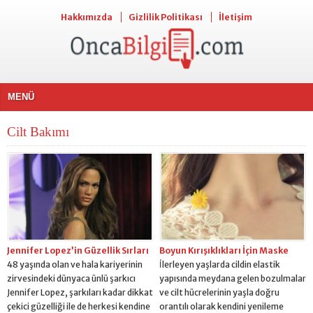
Hakkımızda
Gizlilik Politikası
İletişim
MENÜ
Cilt Bakımı
Jennifer Lopez’in Güzellik Sırları
Boyun Kırışıklıkları İçin Maske
48 yaşında olan ve hala kariyerinin
İlerleyen yaşlarda cildin elastik
zirvesindeki dünyaca ünlü şarkıcı
yapısında meydana gelen bozulmalar
Jennifer Lopez, şarkıları kadar dikkat
ve cilt hücrelerinin yaşla doğru
çekici güzelliği ile de herkesi kendine
orantılı olarak kendini yenileme