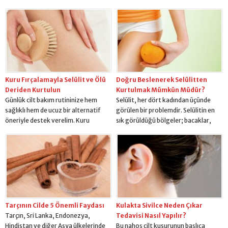
hayran bırakıyor. Peki, Jennifer
kabiliyetinin zayıflaması, boyun ve
Lopez’in güzellik sırlarını merak
yüzde kırışıklıkların meydana
ediyor musunuz? Öyleyse, yazımızın
gelmesine neden oluyor. Orta
devamında güzel yıldızın tüm güzelli
yaşlarda oluşmaya başlayan çizgiler,
k sırları sizleri bekliyor. Jennifer
en çok boyun çevresinde
Lopez, cilt bakımına önem veriyor ve
gözlemlenir. Cildin boyun bölgesinin
kan akışının...
kırışmasını tam anlamıyla önlemek
mümkün olmasa da, bazı yöntemler
Kuru Fırçalamayla Selülit ve Ölü
Doğru Beslenerek Selülitten
ile...
Deriden Kurtulun
Kurtulmak Mümkün Müdür?
Günlük cilt bakım rutininize hem
Selülit, her dört kadından üçünde
sağlıklı hem de ucuz bir alternatif
görülen bir problemdir. Selülitin en
öneriyle destek verelim. Kuru
sık görüldüğü bölgeler; bacaklar,
fırçalama, bütün dünyayı yeni
kalça, göğüs, karın ve kol bölgesidir.
güzellik trendi olarak etkisi altına
Selülit fazla kilolu ve yağ oranı
alan fakat yüzyıllar boyunca bilinen,
yüksek kişilerde görülebildiği gibi,
hatta eski Mısır ve Yunanistan’da
zayıf kişilerde de ortaya çıkabilir.
geleneksel güzellik
Selülit oluşumuna neden olan en
uygulamalarından biridir. Bu yazıda
büyük etkenlerden biri ise, beslenme
kuru fırçalama nasıl uygulanır ve ne
alışkanlıklarındaki yanlışlardır.
gibi yararları vardır konularına
Sağlıksız ve düzensiz...
Tarçının Cilde 5 Önemli Faydası
Kulakta Sivilce Neden Çıkar
değineceğiz. Kuru...
Tarçın, Sri Lanka, Endonezya,
Tedavisi Nasıl Yapılır?
Hindistan ve diğer Asya ülkelerinde
Bu nahoş cilt kusurunun başlıca