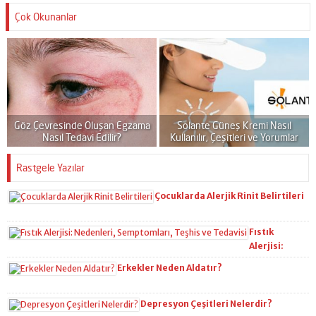
Çok Okunanlar
ı
Göz Çevresinde Oluşan Egzama
Solante Güneş Kremi Nasıl
Nasıl Tedavi Edilir?
Kullanılır, Çeşitleri ve Yorumlar
Rastgele Yazılar
Çocuklarda Alerjik Rinit Belirtileri
Fıstık
Alerjisi:
Nedenleri,
Erkekler Neden Aldatır?
Semptomları,
Teşhis ve
Tedavisi
Depresyon Çeşitleri Nelerdir?