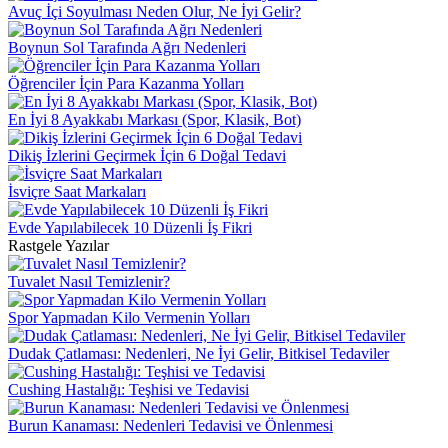
Avuç İçi Soyulması Neden Olur, Ne İyi Gelir?
Boynun Sol Tarafında Ağrı Nedenleri
Öğrenciler İçin Para Kazanma Yolları
En İyi 8 Ayakkabı Markası (Spor, Klasik, Bot)
Dikiş İzlerini Geçirmek İçin 6 Doğal Tedavi
İsviçre Saat Markaları
Evde Yapılabilecek 10 Düzenli İş Fikri
Rastgele Yazılar
Tuvalet Nasıl Temizlenir?
Spor Yapmadan Kilo Vermenin Yolları
Dudak Çatlaması: Nedenleri, Ne İyi Gelir, Bitkisel Tedaviler
Cushing Hastalığı: Teşhisi ve Tedavisi
Burun Kanaması: Nedenleri Tedavisi ve Önlenmesi