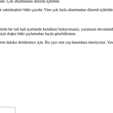
ıdır. Çok abartmadan düzenli içilebilir.
r sakinleştirici bitki çayıdır. Yine çok fazla abartmadan düzenli içilebilir
 kötü bir ruh hali içerisinde kendinizi buluyorsanız, yazımızın devamın
in doğru bitki çaylarından fayda görebilirsiniz.
irmi dakika demlenince için. Bu çayı orta yaş hanımlara öneriyoruz. Yav