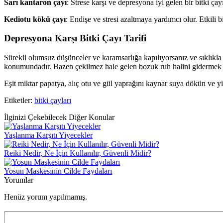
Sarı kantaron çayı
: Strese karşı ve depresyona iyi gelen bir bitki çay
Kediotu kökü çayı
: Endişe ve stresi azaltmaya yardımcı olur. Etkili bi
Depresyona Karşı Bitki Çayı Tarifi
Sürekli olumsuz düşünceler ve karamsarlığa kapılıyorsanız ve sıklıkla
konumundadır. Bazen çekilmez hale gelen bozuk ruh halini gidermek iç
Eşit miktar papatya, alıç otu ve gül yaprağını kaynar suya dökün ve y
Etiketler:
bitki çayları
İlginizi Çekebilecek Diğer Konular
Yaşlanma Karşıtı Yiyecekler
Reiki Nedir, Ne İçin Kullanılır, Güvenli Midir?
Yosun Maskesinin Cilde Faydaları
Yorumlar
Henüz yorum yapılmamış.