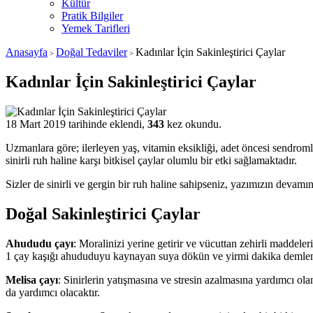
Kültür
Pratik Bilgiler
Yemek Tarifleri
Anasayfa
Doğal Tedaviler
Kadınlar İçin Sakinleştirici Çaylar
>
>
Kadınlar İçin Sakinleştirici Çaylar
18 Mart 2019 tarihinde eklendi,
343
kez okundu.
Uzmanlara göre; ilerleyen yaş, vitamin eksikliği, adet öncesi sendrom
sinirli ruh haline karşı bitkisel çaylar olumlu bir etki sağlamaktadır.
Sizler de sinirli ve gergin bir ruh haline sahipseniz, yazımızın devamınd
Doğal Sakinleştirici Çaylar
Ahududu çayı
: Moralinizi yerine getirir ve vücuttan zehirli maddele
1 çay kaşığı ahududuyu kaynayan suya dökün ve yirmi dakika demlenmesi
Melisa çayı
: Sinirlerin yatışmasına ve stresin azalmasına yardımcı ol
da yardımcı olacaktır.