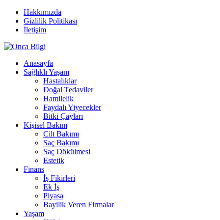
Hakkımızda
Gizlilik Politikası
İletişim
Anasayfa
Sağlıklı Yaşam
Hastalıklar
Doğal Tedaviler
Hamilelik
Faydalı Yiyecekler
Bitki Çayları
Kişisel Bakım
Cilt Bakımı
Saç Bakımı
Saç Dökülmesi
Estetik
Finans
İş Fikirleri
Ek İş
Piyasa
Bayilik Veren Firmalar
Yaşam