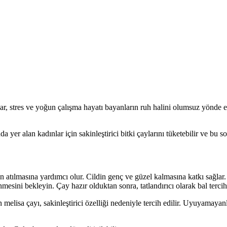
lar, stres ve yoğun çalışma hayatı bayanların ruh halini olumsuz yönde e
a yer alan kadınlar için sakinleştirici bitki çaylarını tüketebilir ve bu s
rin atılmasına yardımcı olur. Cildin genç ve güzel kalmasına katkı sağla
ni bekleyin. Çay hazır olduktan sonra, tatlandırıcı olarak bal tercih 
an melisa çayı, sakinleştirici özelliği nedeniyle tercih edilir. Uyuyama