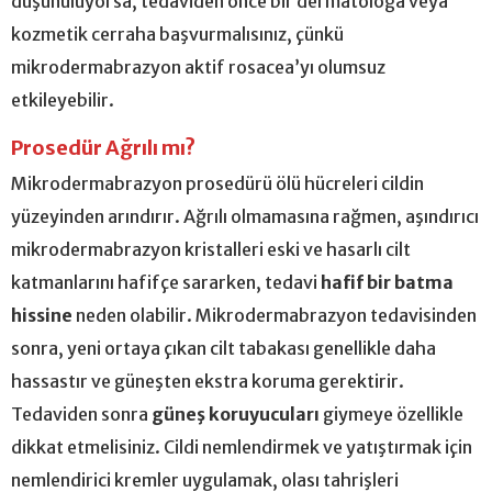
düşünülüyorsa, tedaviden önce bir dermatoloğa veya
kozmetik cerraha başvurmalısınız, çünkü
mikrodermabrazyon aktif rosacea’yı olumsuz
etkileyebilir.
Prosedür Ağrılı mı?
Mikrodermabrazyon prosedürü ölü hücreleri cildin
yüzeyinden arındırır. Ağrılı olmamasına rağmen, aşındırıcı
mikrodermabrazyon kristalleri eski ve hasarlı cilt
katmanlarını hafifçe sararken, tedavi
hafif bir batma
hissine
neden olabilir. Mikrodermabrazyon tedavisinden
sonra, yeni ortaya çıkan cilt tabakası genellikle daha
hassastır ve güneşten ekstra koruma gerektirir.
Tedaviden sonra
güneş koruyucuları
giymeye özellikle
dikkat etmelisiniz. Cildi nemlendirmek ve yatıştırmak için
nemlendirici kremler uygulamak, olası tahrişleri