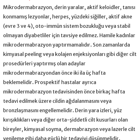
Mikrodermabrazyon, derin yaralar, aktif keloidler, tanısı
konmamış lezyonlar, herpes, yüzdeki siğiller, aktif akne
(evre 3 ve 4), oto-immün sistem bozukluğu veya stabil
olmayan diyabetliler için tavsiye edilmez. Hamile kadınlar
mikrodermabrazyon yaptırmamalıdır. Son zamanlarda
kimyasal peeling veya kolajen enjeksiyonları gibi diğer cilt
prosedürleri yaptırmış olan adaylar
mikrodermabrazyondan önce iki ila üç hafta
beklemelidir. Prospektif hastalar ayrıca
mikrodermabrazyon tedavisinden önce birkaç hafta
tedavi edilmek üzere cildin ağdalanmasını veya
bronzlaşmasını engellemelidir. Derin yara izleri, yüz
kırışıklıkları veya diğer orta-şiddetli cilt kusurları olan
bireyler, kimyasal soyma, dermabrazyon veya lazerle cilt
yenileme gibi daha güçlü bir tedaviyi düşünmelidir.