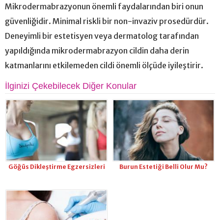
Mikrodermabrazyonun önemli faydalarından biri onun
güvenliğidir. Minimal riskli bir non-invaziv prosedürdür.
Deneyimli bir estetisyen veya dermatolog tarafından
yapıldığında mikrodermabrazyon cildin daha derin
katmanlarını etkilemeden cildi önemli ölçüde iyileştirir.
İlginizi Çekebilecek Diğer Konular
Göğüs Dikleştirme Egzersizleri
Burun Estetiği Belli Olur Mu?