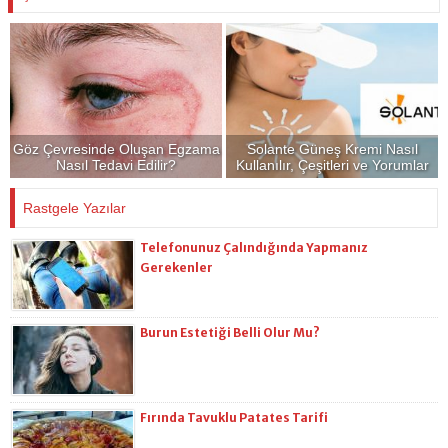
Göz Çevresinde Oluşan Egzama
Solante Güneş Kremi Nasıl
Nasıl Tedavi Edilir?
Kullanılır, Çeşitleri ve Yorumlar
Rastgele Yazılar
Telefonunuz Çalındığında Yapmanız
Gerekenler
Burun Estetiği Belli Olur Mu?
Fırında Tavuklu Patates Tarifi