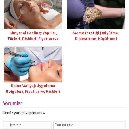
Kimyasal Peeling: Yapılışı,
Meme Estetiği (Büyütme,
Türleri, Riskleri, Fiyatları ve
Dikleştirme, Küçültme)
İyileşme Süreci
Kalıcı Makyaj: Uygulama
Bölgeleri, Fiyatları ve Riskleri
Yorumlar
Henüz yorum yapılmamış.