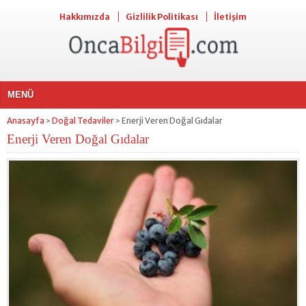
Hakkımızda
Gizlilik Politikası
İletişim
MENÜ
Anasayfa
Doğal Tedaviler
Enerji Veren Doğal Gıdalar
>
>
Enerji Veren Doğal Gıdalar