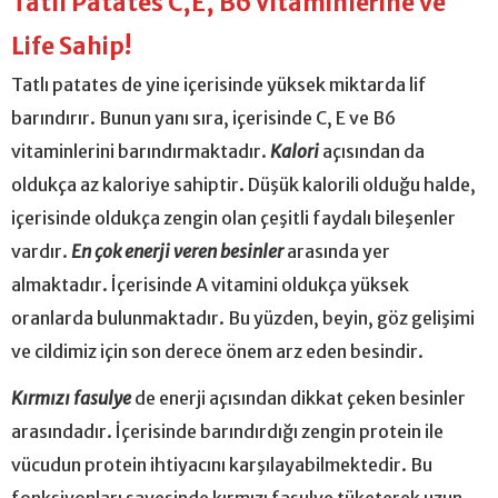
Tatlı Patates C,E, B6 Vitaminlerine ve
Life Sahip!
Tatlı patates de yine içerisinde yüksek miktarda lif
barındırır. Bunun yanı sıra, içerisinde C, E ve B6
vitaminlerini barındırmaktadır.
Kalori
açısından da
oldukça az kaloriye sahiptir. Düşük kalorili olduğu halde,
içerisinde oldukça zengin olan çeşitli faydalı bileşenler
vardır.
En çok enerji veren besinler
arasında yer
almaktadır. İçerisinde A vitamini oldukça yüksek
oranlarda bulunmaktadır. Bu yüzden, beyin, göz gelişimi
ve cildimiz için son derece önem arz eden besindir.
Kırmızı fasulye
de enerji açısından dikkat çeken besinler
arasındadır. İçerisinde barındırdığı zengin protein ile
vücudun protein ihtiyacını karşılayabilmektedir. Bu
fonksiyonları sayesinde kırmızı fasulye tüketerek uzun