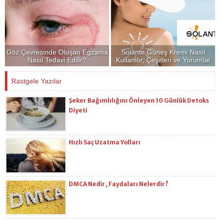
Göz Çevresinde Oluşan Egzama
Solante Güneş Kremi Nasıl
Nasıl Tedavi Edilir?
Kullanılır, Çeşitleri ve Yorumlar
Rastgele Yazılar
Şeker Bağımlılığını Önleyen 10 Günlük Detoks
Diyeti
Hızlı Saç Uzatma Yolları
DMCA Nedir, Faydaları Nelerdir?