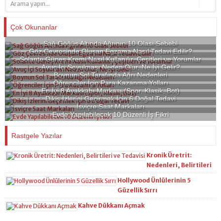
Çok Okunanlar
Sağ Göğüs Altında Ağrının 10 Olası Sebebi
Göz Çevresinde Oluşan Egzama Nasıl Tedavi Edilir?
Solante Güneş Kremi Nasıl Kullanılır, Çeşitleri ve Yorumlar
Avuç İçi Soyulması Neden Olur, Ne İyi Gelir?
Boynun Sol Tarafında Ağrı Nedenleri
Öğrenciler İçin Para Kazanma Yolları
En İyi 8 Ayakkabı Markası (Spor, Klasik, Bot)
Dikiş İzlerini Geçirmek İçin 6 Doğal Tedavi
İsviçre Saat Markaları
Evde Yapılabilecek 10 Düzenli İş Fikri
Rastgele Yazılar
Kronik Üretrit:
Nedenleri, Belirtileri
ve Tedavisi
Hollywood Ünlülerinin 5
Güzellik Sırrı
Kahve Dükkanı Açmak