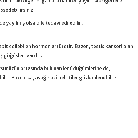
 Vücuttaki diğer organlara nadiren yayılır. Akciğerlere
ssedebilirsiniz.
de yayılmış olsa bile tedavi edilebilir.
spit edilebilen hormonları üretir. Bazen, testis kanseri olan
ş göğüsleri vardır.
öğsünüzün ortasında bulunan lenf düğümlerine de,
ilir. Bu olursa, aşağıdaki belirtiler gözlemlenebilir: