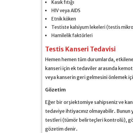
Kasık fıtığı
HIV veya AIDS
Etnik köken
Testiste kalsiyum lekeleri (testis mikro
Hamilelik faktörleri
Testis Kanseri Tedavisi
Hemen hemen tüm durumlarda, etkilenen t
kanseri için ek tedaviler arasında kemo
veya kanserin geri gelmesini önlemek içi
Gözetim
Eğer bir orşiektomiye sahipseniz ve kans
tedaviye ihtiyacınız olmayabilir. Bunun 
testleri (tümör belirteçleri kontrolü), g
gözetim denir.