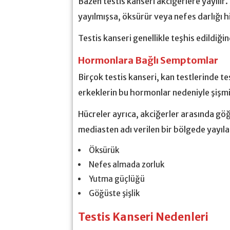
Bazen testis kanseri akciğerlere yayılır.
yayılmışsa, öksürür veya nefes darlığı hi
Testis kanseri genellikle teşhis edildiğin
Hormonlara Bağlı Semptomlar
Birçok testis kanseri, kan testlerinde te
erkeklerin bu hormonlar nedeniyle şişmi
Hücreler ayrıca, akciğerler arasında g
mediasten adı verilen bir bölgede yayılab
Öksürük
Nefes almada zorluk
Yutma güçlüğü
Göğüste şişlik
Testis Kanseri Nedenleri