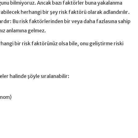
ğunu bilmiyoruz. Ancak bazı faktörler buna yakalanma
rtırabilecek herhangi bir şey risk faktörü olarak adlandırılır.
 vardır: Bu risk faktörlerinden bir veya daha fazlasına sahip
nız anlamına gelmez.
angi bir risk faktörünüz olsa bile, onu geliştirme riski
ler halinde şöyle sıralanabilir:
sinom)