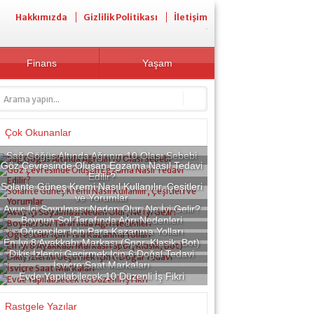
Hakkımızda
Gizlilik Politikası
İletişim
Finans
Yaşam
Çok Okunanlar
Sağ Göğüs Altında Ağrının 10 Olası Sebebi
Göz Çevresinde Oluşan Egzama Nasıl Tedavi
Edilir?
Solante Güneş Kremi Nasıl Kullanılır, Çeşitleri
ve Yorumlar
Avuç İçi Soyulması Neden Olur, Ne İyi Gelir?
Boynun Sol Tarafında Ağrı Nedenleri
Öğrenciler İçin Para Kazanma Yolları
En İyi 8 Ayakkabı Markası (Spor, Klasik, Bot)
Dikiş İzlerini Geçirmek İçin 6 Doğal Tedavi
İsviçre Saat Markaları
Evde Yapılabilecek 10 Düzenli İş Fikri
Rastgele Yazılar