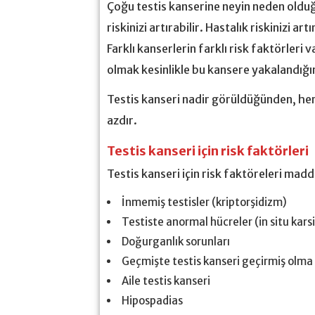
Çoğu testis kanserine neyin neden oldu
riskinizi artırabilir. Hastalık riskinizi a
Farklı kanserlerin farklı risk faktörleri
olmak kesinlikle bu kansere yakalandığı
Testis kanseri nadir görüldüğünden, herh
azdır.
Testis kanseri için risk faktörleri
Testis kanseri için risk faktöreleri madde
İnmemiş testisler (kriptorşidizm)
Testiste anormal hücreler (in situ kar
Doğurganlık sorunları
Geçmişte testis kanseri geçirmiş olma
Aile testis kanseri
Hipospadias