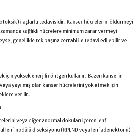
otoksik) ilaçlarla tedavisidir. Kanser hücrelerini öldürmeyi
 zamanda sağlıklı hücrelere minimum zarar vermeyi
se, genellikle tek başına cerrahi ile tedavi edilebilir ve
 için yüksek enerjili röntgen kullanır. Bazen kanserin
veya yayılmış olan kanser hücrelerini yok etmek için
lere verilir.
u
elerini veya diğer anormal dokuları içeren lenf
eal lenf nodülü diseksiyonu (RPLND veya lenfadenektomi)