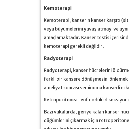
Kemoterapi
Kemoterapi, kanserin kanser karşıtı (sit
veya büyümelerini yavaşlatmayı ve aynı
amaçlamaktadır. Kanser testis içerisindey
kemoterapi gerekli değildir.
Radyoterapi
Radyoterapi, kanser hücrelerini öldürmek
farklı bir kansere dönüşmesini önlemek 
ameliyat sonrası seminoma kanserli erkek
Retroperitoneal lenf nodülü diseksiyon
Bazı vakalarda, geriye kalan kanser hücr
düğümlerini çıkarmak için retroperiton
adı verilen bir operasyon yapılır.