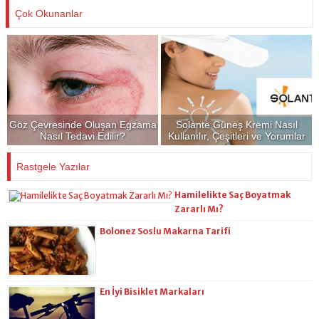
Çok Okunanlar
Göz Çevresinde Oluşan Egzama
Solante Güneş Kremi Nasıl
Nasıl Tedavi Edilir?
Kullanılır, Çeşitleri ve Yorumlar
Rastgele Yazılar
Hamilelikte Saç Boyatmak
Zararlı Mı?
Bolonez Soslu Makarna Tarifi
En İyi Bisiklet Markaları