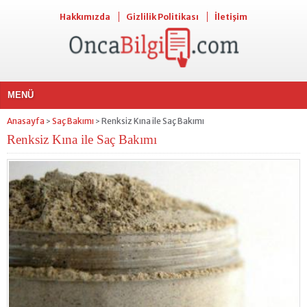
Hakkımızda
Gizlilik Politikası
İletişim
MENÜ
Anasayfa
Saç Bakımı
Renksiz Kına ile Saç Bakımı
>
>
Renksiz Kına ile Saç Bakımı