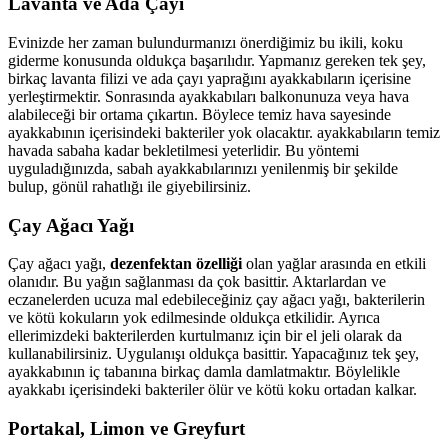
Lavanta ve Ada Çayı
Evinizde her zaman bulundurmanızı önerdiğimiz bu ikili, koku
giderme konusunda oldukça başarılıdır. Yapmanız gereken tek şey,
birkaç lavanta filizi ve ada çayı yaprağını ayakkabıların içerisine
yerleştirmektir. Sonrasında ayakkabıları balkonunuza veya hava
alabileceği bir ortama çıkartın. Böylece temiz hava sayesinde
ayakkabının içerisindeki bakteriler yok olacaktır. ayakkabıların temiz
havada sabaha kadar bekletilmesi yeterlidir. Bu yöntemi
uyguladığınızda, sabah ayakkabılarınızı yenilenmiş bir şekilde
bulup, gönül rahatlığı ile giyebilirsiniz.
Çay Ağacı Yağı
Çay ağacı yağı,
dezenfektan özelliği
olan yağlar arasında en etkili
olanıdır. Bu yağın sağlanması da çok basittir. Aktarlardan ve
eczanelerden ucuza mal edebileceğiniz çay ağacı yağı, bakterilerin
ve kötü kokuların yok edilmesinde oldukça etkilidir. Ayrıca
ellerimizdeki bakterilerden kurtulmanız için bir el jeli olarak da
kullanabilirsiniz. Uygulanışı oldukça basittir. Yapacağınız tek şey,
ayakkabının iç tabanına birkaç damla damlatmaktır. Böylelikle
ayakkabı içerisindeki bakteriler ölür ve kötü koku ortadan kalkar.
Portakal, Limon ve Greyfurt