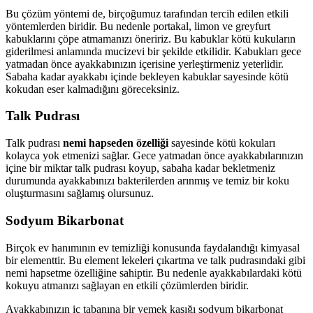
Bu çözüm yöntemi de, birçoğumuz tarafından tercih edilen etkili
yöntemlerden biridir. Bu nedenle portakal, limon ve greyfurt
kabuklarını çöpe atmamanızı öneririz. Bu kabuklar kötü kukuların
giderilmesi anlamında mucizevi bir şekilde etkilidir. Kabukları gece
yatmadan önce ayakkabınızın içerisine yerleştirmeniz yeterlidir.
Sabaha kadar ayakkabı içinde bekleyen kabuklar sayesinde kötü
kokudan eser kalmadığını göreceksiniz.
Talk Pudrası
Talk pudrası
nemi hapseden özelliği
sayesinde kötü kokuları
kolayca yok etmenizi sağlar. Gece yatmadan önce ayakkabılarınızın
içine bir miktar talk pudrası koyup, sabaha kadar bekletmeniz
durumunda ayakkabınızı bakterilerden arınmış ve temiz bir koku
oluşturmasını sağlamış olursunuz.
Sodyum Bikarbonat
Birçok ev hanımının ev temizliği konusunda faydalandığı kimyasal
bir elementtir. Bu element lekeleri çıkartma ve talk pudrasındaki gibi
nemi hapsetme özelliğine sahiptir. Bu nedenle ayakkabılardaki kötü
kokuyu atmanızı sağlayan en etkili çözümlerden biridir.
Ayakkabınızın iç tabanına bir yemek kaşığı sodyum bikarbonat