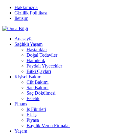
Hakkımızda
Gizlilik Politikası
İletişim
Anasayfa
Sağlıklı Yaşam
Hastalıklar
Doğal Tedaviler
Hamilelik
Faydalı Yiyecekler
Bitki Çayları
Kişisel Bakım
Cilt Bakımı
Saç Bakımı
Saç Dökülmesi
Estetik
Finans
İş Fikirleri
Ek İş
Piyasa
Bayilik Veren Firmalar
Yaşam