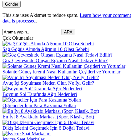
This site uses Akismet to reduce spam.
Learn how your comment
data is processed
.
Çok Okunanlar
Sağ Göğüs Altında Ağrının 10 Olası Sebebi
Göz Çevresinde Oluşan Egzama Nasıl Tedavi Edilir?
Solante Güneş Kremi Nasıl Kullanılır, Çeşitleri ve Yorumlar
Avuç İçi Soyulması Neden Olur, Ne İyi Gelir?
Boynun Sol Tarafında Ağrı Nedenleri
Öğrenciler İçin Para Kazanma Yolları
En İyi 8 Ayakkabı Markası (Spor, Klasik, Bot)
Dikiş İzlerini Geçirmek İçin 6 Doğal Tedavi
İsviçre Saat Markaları