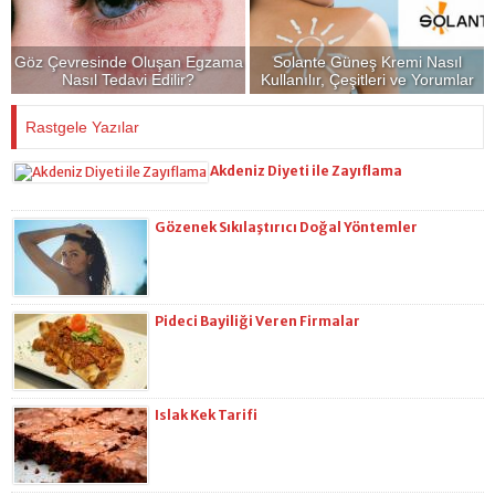
Göz Çevresinde Oluşan Egzama
Solante Güneş Kremi Nasıl
Nasıl Tedavi Edilir?
Kullanılır, Çeşitleri ve Yorumlar
Rastgele Yazılar
Akdeniz Diyeti ile Zayıflama
Gözenek Sıkılaştırıcı Doğal Yöntemler
Pideci Bayiliği Veren Firmalar
Islak Kek Tarifi