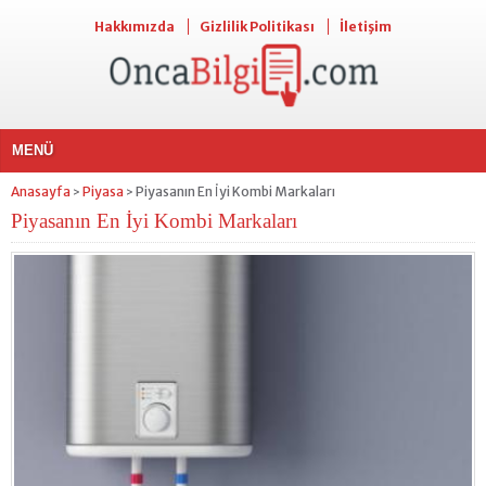
Hakkımızda
Gizlilik Politikası
İletişim
MENÜ
Anasayfa
Piyasa
Piyasanın En İyi Kombi Markaları
>
>
Piyasanın En İyi Kombi Markaları