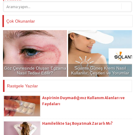
Çok Okunanlar
Göz Çevresinde Oluşan Egzama
Solante Güneş Kremi Nasıl
Nasıl Tedavi Edilir?
Kullanılır, Çeşitleri ve Yorumlar
Rastgele Yazılar
Aspirinin Duymadığınız Kullanım Alanları ve
Faydaları
Hamilelikte Saç Boyatmak Zararlı Mı?