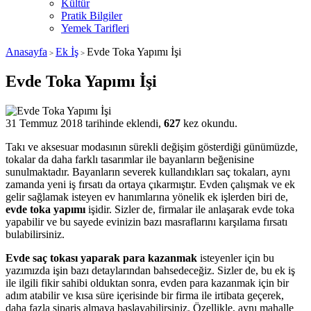
Kültür
Pratik Bilgiler
Yemek Tarifleri
Anasayfa
Ek İş
Evde Toka Yapımı İşi
>
>
Evde Toka Yapımı İşi
31 Temmuz 2018 tarihinde eklendi,
627
kez okundu.
Takı ve aksesuar modasının sürekli değişim gösterdiği günümüzde,
tokalar da daha farklı tasarımlar ile bayanların beğenisine
sunulmaktadır. Bayanların severek kullandıkları saç tokaları, aynı
zamanda yeni iş fırsatı da ortaya çıkarmıştır. Evden çalışmak ve ek
gelir sağlamak isteyen ev hanımlarına yönelik ek işlerden biri de,
evde toka yapımı
işidir. Sizler de, firmalar ile anlaşarak evde toka
yapabilir ve bu sayede evinizin bazı masraflarını karşılama fırsatı
bulabilirsiniz.
Evde saç tokası yaparak para kazanmak
isteyenler için bu
yazımızda işin bazı detaylarından bahsedeceğiz. Sizler de, bu ek iş
ile ilgili fikir sahibi olduktan sonra, evden para kazanmak için bir
adım atabilir ve kısa süre içerisinde bir firma ile irtibata geçerek,
daha fazla sipariş almaya başlayabilirsiniz. Özellikle, aynı mahalle