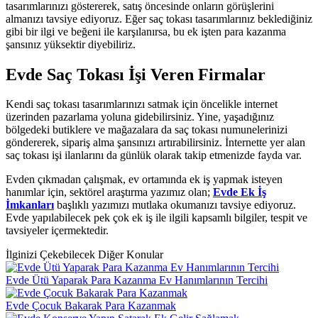
tasarımlarınızı göstererek, satış öncesinde onların görüşlerini
almanızı tavsiye ediyoruz. Eğer saç tokası tasarımlarınız beklediğiniz
gibi bir ilgi ve beğeni ile karşılanırsa, bu ek işten para kazanma
şansınız yüksektir diyebiliriz.
Evde Saç Tokası İşi Veren Firmalar
Kendi saç tokası tasarımlarınızı satmak için öncelikle internet
üzerinden pazarlama yoluna gidebilirsiniz. Yine, yaşadığınız
bölgedeki butiklere ve mağazalara da saç tokası numunelerinizi
göndererek, sipariş alma şansınızı artırabilirsiniz. İnternette yer alan
saç tokası işi ilanlarını da günlük olarak takip etmenizde fayda var.
Evden çıkmadan çalışmak, ev ortamında ek iş yapmak isteyen
hanımlar için, sektörel araştırma yazımız olan;
Evde Ek İş
İmkanları
başlıklı yazımızı mutlaka okumanızı tavsiye ediyoruz.
Evde yapılabilecek pek çok ek iş ile ilgili kapsamlı bilgiler, tespit ve
tavsiyeler içermektedir.
İlginizi Çekebilecek Diğer Konular
Evde Ütü Yaparak Para Kazanma Ev Hanımlarının Tercihi
Evde Çocuk Bakarak Para Kazanmak