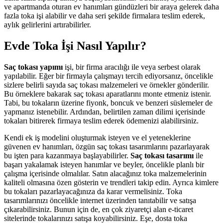
ve apartmanda oturan ev hanımları gündüzleri bir araya gelerek daha
fazla toka işi alabilir ve daha seri şekilde firmalara teslim ederek,
aylık gelirlerini artırabilirler.
Evde Toka İşi Nasıl Yapılır?
Saç tokası yapımı
işi, bir firma aracılığı ile veya serbest olarak
yapılabilir. Eğer bir firmayla çalışmayı tercih ediyorsanız, öncelikle
sizlere belirli sayıda saç tokası malzemeleri ve örnekler gönderilir.
Bu örneklere bakarak saç tokası aparatlarını monte etmeniz istenir.
Tabi, bu tokaların üzerine fiyonk, boncuk ve benzeri süslemeler de
yapmanız istenebilir. Ardından, belirtilen zaman dilimi içerisinde
tokaları bitirerek firmaya teslim ederek ödemenizi alabilirsiniz.
Kendi ek iş modelini oluşturmak isteyen ve el yeteneklerine
güvenen ev hanımları, özgün saç tokası tasarımlarını pazarlayarak
bu işten para kazanmaya başlayabilirler.
Saç tokası tasarımı
ile
başarı yakalamak isteyen hanımlar ve beyler, öncelikle planlı bir
çalışma içerisinde olmalılar. Satın alacağınız toka malzemelerinin
kaliteli olmasına özen gösterin ve trendleri takip edin. Ayrıca kimlere
bu tokaları pazarlayacağınıza da karar vermelisiniz. Toka
tasarımlarınızı öncelikle internet üzerinden tanıtabilir ve satışa
çıkarabilirsiniz. Bunun için de, en çok ziyaretçi alan e-ticaret
sitelerinde tokalarınızı satışa koyabilirsiniz. Eşe, dosta toka