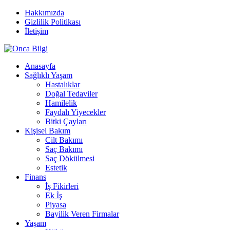
Hakkımızda
Gizlilik Politikası
İletişim
Anasayfa
Sağlıklı Yaşam
Hastalıklar
Doğal Tedaviler
Hamilelik
Faydalı Yiyecekler
Bitki Çayları
Kişisel Bakım
Cilt Bakımı
Saç Bakımı
Saç Dökülmesi
Estetik
Finans
İş Fikirleri
Ek İş
Piyasa
Bayilik Veren Firmalar
Yaşam