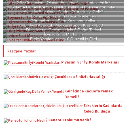
Göz Çevresinde Oluşan Egzama Nasıl Tedavi Edilir?
Solante Güneş Kremi Nasıl Kullanılır, Çeşitleri ve Yorumlar
Avuç İçi Soyulması Neden Olur, Ne İyi Gelir?
Boynun Sol Tarafında Ağrı Nedenleri
Öğrenciler İçin Para Kazanma Yolları
En İyi 8 Ayakkabı Markası (Spor, Klasik, Bot)
Dikiş İzlerini Geçirmek İçin 6 Doğal Tedavi
İsviçre Saat Markaları
Evde Yapılabilecek 10 Düzenli İş Fikri
Rastgele Yazılar
Piyasanın En İyi Kombi Markaları
Çocuklarda Sinüzit Hastalığı
Gün İçinde Kaç Defa Yemek
Yemeli?
Erkeklerin Kadınlarda
Çekici Bulduğu
Özellikler
Keneotu Tohumu Nedir?