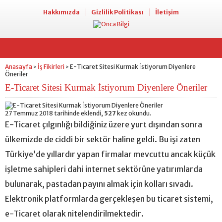
Hakkımızda
Gizlilik Politikası
İletişim
Anasayfa
İş Fikirleri
E-Ticaret Sitesi Kurmak İstiyorum Diyenlere
>
>
Öneriler
E-Ticaret Sitesi Kurmak İstiyorum Diyenlere Öneriler
27 Temmuz 2018 tarihinde eklendi,
527
kez okundu.
E-Ticaret çılgınlığı bildiğiniz üzere yurt dışından sonra
ülkemizde de ciddi bir sektör haline geldi. Bu işi zaten
Türkiye’de yıllardır yapan firmalar mevcuttu ancak küçük
işletme sahipleri dahi internet sektörüne yatırımlarda
bulunarak, pastadan payını almak için kolları sıvadı.
Elektronik platformlarda gerçekleşen bu ticaret sistemi,
e-Ticaret olarak nitelendirilmektedir.