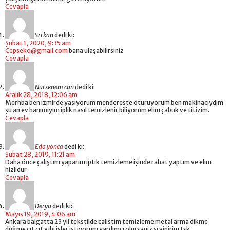
Cevapla
Srrkan
dedi ki:
Şubat 1, 2020, 9:35 am
Cepseko@gmail.com
bana ulaşabilirsiniz
Cevapla
Nursenem can
dedi ki:
Aralık 28, 2018, 12:06 am
Merhba ben izmirde yaşıyorum mendereste oturuyorum ben makinaciydim
şu an ev hanımıyım iplik nasıl temizlenir biliyorum elim çabuk ve titizim.
Cevapla
Eda yonca
dedi ki:
Şubat 28, 2019, 11:21 am
Daha önce çalıştım yaparım iptik temizleme işinde rahat yaptım ve elim
hizlidur
Cevapla
Derya
dedi ki:
Mayıs 19, 2019, 4:06 am
Ankara balgatta 23 yil tekstilde calistim temizleme metal arma dikme
düğme çıt çıt gibi isler istiyorum yardımcı olursaniz srvinirim tsk