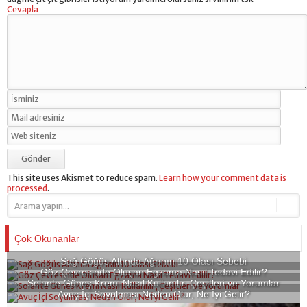
Cevapla
This site uses Akismet to reduce spam.
Learn how your comment data is
processed
.
Çok Okunanlar
Sağ Göğüs Altında Ağrının 10 Olası Sebebi
Göz Çevresinde Oluşan Egzama Nasıl Tedavi Edilir?
Solante Güneş Kremi Nasıl Kullanılır, Çeşitleri ve Yorumlar
Avuç İçi Soyulması Neden Olur, Ne İyi Gelir?