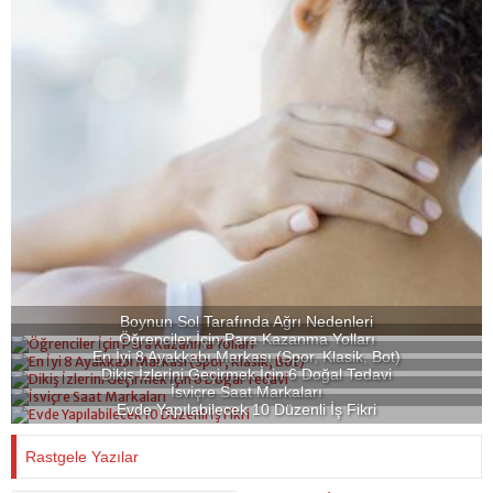
Boynun Sol Tarafında Ağrı Nedenleri
Öğrenciler İçin Para Kazanma Yolları
En İyi 8 Ayakkabı Markası (Spor, Klasik, Bot)
Dikiş İzlerini Geçirmek İçin 6 Doğal Tedavi
İsviçre Saat Markaları
Evde Yapılabilecek 10 Düzenli İş Fikri
Rastgele Yazılar