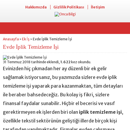
Hakkımızda
Gizlilik Politikası
İletişim
Anasayfa
Ek İş
Evde İplik Temizleme İşi
>
>
Evde İplik Temizleme İşi
31 Temmuz 2018 tarihinde eklendi,
1.622
kez okundu.
Evinizden hiç çıkmadan her ay düzenli bir ek gelir
sağlamak istiyorsanız, bu yazımızda sizlere evde iplik
temizleme işi yaparak para kazanmaktan, tüm detayları
ile beraber bahsedeceğiz. Bu kolay iş fikri, sizlere
finansal faydalar sunabilir. Hiçbir el becerisi ve vasıf
gerektirmeyen ek işlerden biri olan
iplik temizleme işi
,
özellikle tekstil sektörünün geliştiği illerde birçok kişi
tarafından yapılmaktadır. Firmalar evden çalışmaya