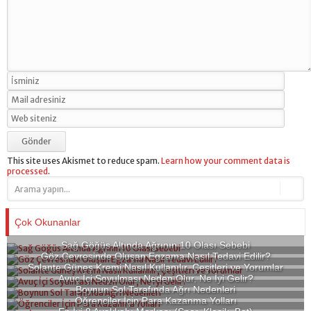
This site uses Akismet to reduce spam.
Learn how your comment data is
processed
.
Çok Okunanlar
Sağ Göğüs Altında Ağrının 10 Olası Sebebi
Göz Çevresinde Oluşan Egzama Nasıl Tedavi Edilir?
Solante Güneş Kremi Nasıl Kullanılır, Çeşitleri ve Yorumlar
Avuç İçi Soyulması Neden Olur, Ne İyi Gelir?
Boynun Sol Tarafında Ağrı Nedenleri
Öğrenciler İçin Para Kazanma Yolları