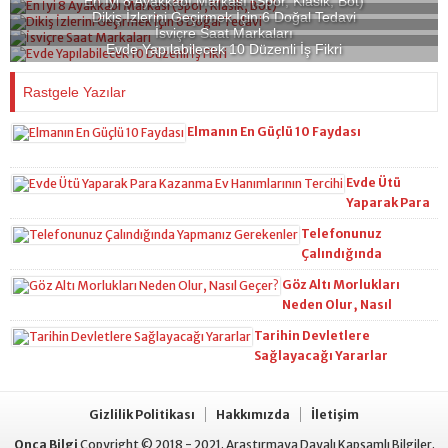
En İyi 8 Ayakkabı Markası (Spor, Klasik, Bot)
Dikiş İzlerini Geçirmek İçin 6 Doğal Tedavi
İsviçre Saat Markaları
Evde Yapılabilecek 10 Düzenli İş Fikri
Rastgele Yazılar
Elmanın En Güçlü 10 Faydası
Evde Ütü
Yaparak Para
Kazanma Ev
Telefonunuz
Hanımlarının
Çalındığında
Tercihi
Yapmanız Gerekenler
Göz Altı Morlukları
Neden Olur, Nasıl
Geçer?
Tarihin Devletlere
Sağlayacağı Yararlar
Gizlilik Politikası
Hakkımızda
İletişim
Onca Bilgi
Copyright © 2018 - 2021. Araştırmaya Dayalı Kapsamlı Bilgiler.