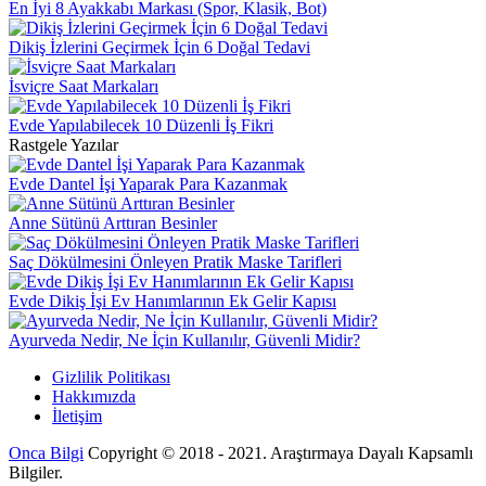
En İyi 8 Ayakkabı Markası (Spor, Klasik, Bot)
Dikiş İzlerini Geçirmek İçin 6 Doğal Tedavi
İsviçre Saat Markaları
Evde Yapılabilecek 10 Düzenli İş Fikri
Rastgele Yazılar
Evde Dantel İşi Yaparak Para Kazanmak
Anne Sütünü Arttıran Besinler
Saç Dökülmesini Önleyen Pratik Maske Tarifleri
Evde Dikiş İşi Ev Hanımlarının Ek Gelir Kapısı
Ayurveda Nedir, Ne İçin Kullanılır, Güvenli Midir?
Gizlilik Politikası
Hakkımızda
İletişim
Onca Bilgi
Copyright © 2018 - 2021. Araştırmaya Dayalı Kapsamlı
Bilgiler.