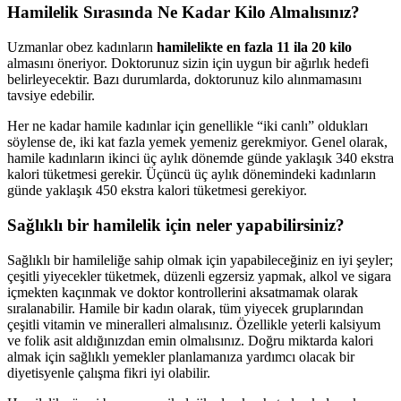
Hamilelik Sırasında Ne Kadar Kilo Almalısınız?
Uzmanlar obez kadınların
hamilelikte en fazla 11 ila 20 kilo
almasını öneriyor. Doktorunuz sizin için uygun bir ağırlık hedefi
belirleyecektir. Bazı durumlarda, doktorunuz kilo alınmamasını
tavsiye edebilir.
Her ne kadar hamile kadınlar için genellikle “iki canlı” oldukları
söylense de, iki kat fazla yemek yemeniz gerekmiyor. Genel olarak,
hamile kadınların ikinci üç aylık dönemde günde yaklaşık 340 ekstra
kalori tüketmesi gerekir. Üçüncü üç aylık dönemindeki kadınların
günde yaklaşık 450 ekstra kalori tüketmesi gerekiyor.
Sağlıklı bir hamilelik için neler yapabilirsiniz?
Sağlıklı bir hamileliğe sahip olmak için yapabileceğiniz en iyi şeyler;
çeşitli yiyecekler tüketmek, düzenli egzersiz yapmak, alkol ve sigara
içmekten kaçınmak ve doktor kontrollerini aksatmamak olarak
sıralanabilir. Hamile bir kadın olarak, tüm yiyecek gruplarından
çeşitli vitamin ve mineralleri almalısınız. Özellikle yeterli kalsiyum
ve folik asit aldığınızdan emin olmalısınız. Doğru miktarda kalori
almak için sağlıklı yemekler planlamanıza yardımcı olacak bir
diyetisyenle çalışma fikri iyi olabilir.