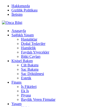
Hakkımızda
Gizlilik Politikası
İletişim
Anasayfa
Sağlıklı Yaşam
Hastalıklar
Doğal Tedaviler
Hamilelik
Faydalı Yiyecekler
Bitki Çayları
Kişisel Bakım
Cilt Bakımı
Saç Bakımı
Saç Dökülmesi
Estetik
Finans
İş Fikirleri
Ek İş
Piyasa
Bayilik Veren Firmalar
Yaşam